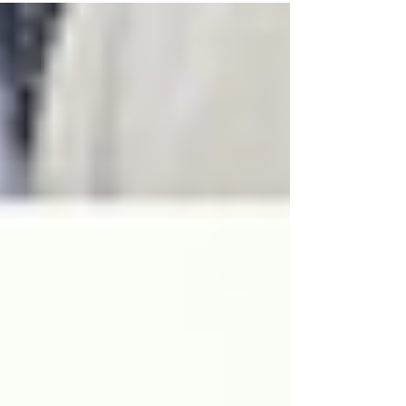
ため、本日お車でお越しの方は、 町営駐車場（無
料）に駐車していただき、 徒歩でキャンプ場まで
お越しくださいますようお願いいたします。 ※奉
仕者の方も、本日（7/25）は町営駐車場をご利用
ください。 ※タクシーをご利用の方、また参加者
と荷物を降ろすだけの場合は、 県道脇の下記ス
ペースで乗り降りしていただいて構いません。
その後、お車は町営駐車場をご利用ください。
https://maps.app.goo.gl/eaFL5m8ExFe8ek8M9 ※
工事は7月25日中に終了する予定です。 ご不便、ご
迷惑をおかけいたしますが、ご理解とご協力をよ
ろしくお願いいたします。 松原湖バイブルキャン
プ 主事 廣田 信之