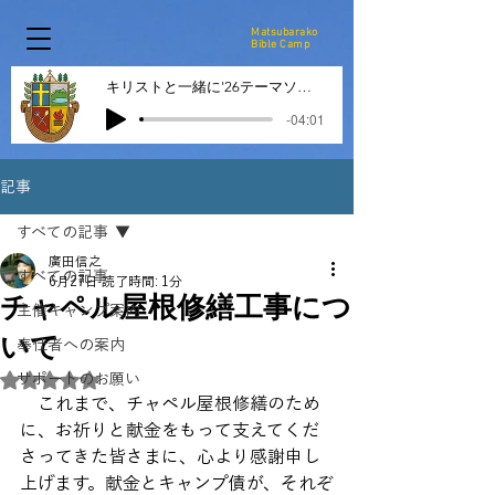
Matsubarako
Bible Camp
キリストと一緒に'26テーマソング
-04:01
記事
すべての記事
廣田信之
すべての記事
6月27日
読了時間: 1分
チャペル屋根修繕工事につ
主催キャンプ案内
いて
奉仕者への案内
サポートのお願い
5つ星のうちNaNと評価されています。
　これまで、チャペル屋根修繕のため
に、お祈りと献金をもって支えてくだ
さってきた皆さまに、心より感謝申し
上げます。献金とキャンプ債が、それぞ