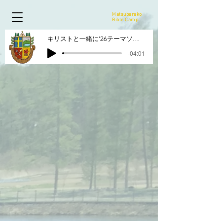
Matsubarako
Bible Camp
キリストと一緒に'26テーマソング
-04:01