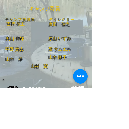
キャンプ委員
​キャンプ委員長
ディレクター
吉持 尽主
廣田 信之
奥山 仰輝
​原山 いずみ
平野 貴志
梁 サムエル
山本 順子
山本 浩
山村 賛
​日本同盟基督教団
松原湖バイブルキャンプ
〒384-1103 長野県南佐久郡小海町豊里4912
Tel
0267-93-2347
Fax
0267-93-2475